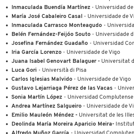
Inmaculada Buendía Martínez
- Universidad de
María José Cabaleiro Casal
- Universidade de V
Inmaculada Carrasco Monteagudo
- Universid
Belén Fernández-Feijóo Souto
- Universidade d
Josefina Fernández Guadaño
- Universidad Co
Iria García Lorenzo
- Universidade de Vigo
Juana Isabel Genovart Balaguer -
Universitat d
Luca Gori
- Università di Pisa
Carlos Iglesias Malvido
- Universidade de Vigo
Gustavo Lejarriaga Pérez de las Vacas
- Unive
Sonia Martín López
- Universidad Complutense
Andrea Martínez Salgueiro
- Universidade de V
Emilio Mauleón Méndez -
Universitat de les Ille
Deolinda María Moreira Aparicio Meira-
Institu
Alfredo Muñoz García
- Universidad Compluten